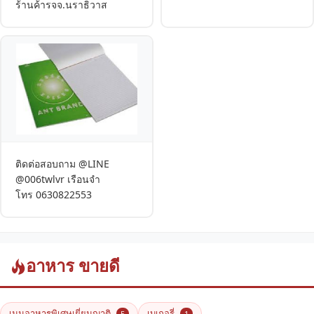
ร้านค้ารจจ.นราธิวาส
ติดต่อสอบถาม @LINE
@006twlvr เรือนจำ
โทร 0630822553
อาหาร ขายดี
เมนูอาหารพิเศษเยี่ยมญาติ
เบเกอรี่
5
1