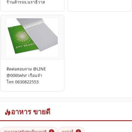
ร้านค้ารจจ.นราธิวาส
ติดต่อสอบถาม @LINE
@006twlvr เรือนจำ
โทร 0630822553
อาหาร ขายดี
เมนูอาหารพิเศษเยี่ยมญาติ
เบเกอรี่
5
1