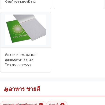
ร้านค้ารจจ.นราธิวาส
ติดต่อสอบถาม @LINE
@006twlvr เรือนจำ
โทร 0630822553
อาหาร ขายดี
เมนูอาหารพิเศษเยี่ยมญาติ
เบเกอรี่
5
1