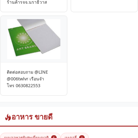
ร้านค้ารจจ.นราธิวาส
ติดต่อสอบถาม @LINE
@006twlvr เรือนจำ
โทร 0630822553
อาหาร ขายดี
เมนูอาหารพิเศษเยี่ยมญาติ
เบเกอรี่
5
1