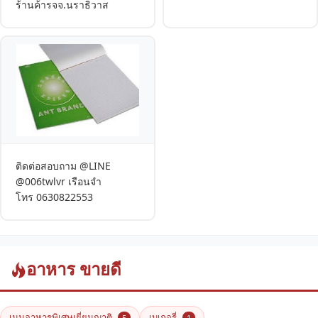
ร้านค้ารจจ.นราธิวาส
ติดต่อสอบถาม @LINE
@006twlvr เรือนจำ
โทร 0630822553
อาหาร ขายดี
เมนูอาหารพิเศษเยี่ยมญาติ
เบเกอรี่
5
1